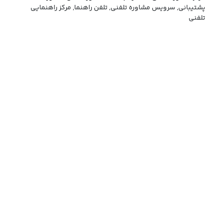
پشتیبانی, سرویس مشاوره تلفنی, تلفن راهنما, مرکز راهنمایی
تلفنی