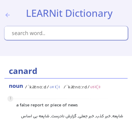
LEARNit Dictionary
canard
noun
/ˈkænɑːd/
/ˈkænɑːrd/
UK
US
1
a false report or piece of news
شایعه, خبر کذب, خبر جعلی, گزارش نادرست, شایعه بی اساس