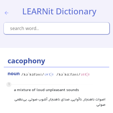
LEARNit Dictionary
cacophony
noun
/kəˈkɒfəni/
/kəˈkɑːfəni/
UK
US
1
a mixture of loud unpleasant sounds
اصوات ناهنجار, ناآوایی, صدای ناهنجار, آشوب صوتی, بی‌نظمی
صوتی