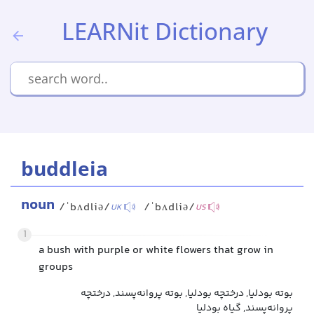
LEARNit Dictionary
buddleia
noun
/ˈbʌdliə/
/ˈbʌdliə/
UK
US
1
a bush with purple or white flowers that grow in
groups
بوته بودلیا, درختچه بودلیا, بوته پروانه‌پسند, درختچه
پروانه‌پسند, گیاه بودلیا