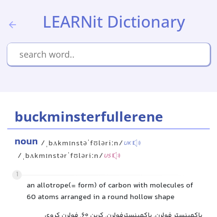
LEARNit Dictionary
buckminsterfullerene
noun
/ˌbʌkmɪnstəˈfʊləriːn/
UK
/ˌbʌkmɪnstərˈfʊləriːn/
US
1
an allotrope(= form) of carbon with molecules of
60 atoms arranged in a round hollow shape
باکمینستر فولرن, باکمینسترفولرن, کربن ۶۰, فولرن کروی