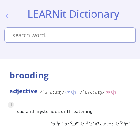
LEARNit Dictionary
brooding
adjective
/ˈbruːdɪŋ/
/ˈbruːdɪŋ/
UK
US
1
sad and mysterious or threatening
غم‌انگیز و مرموز, تهدیدآمیز, تاریک و غم‌آلود