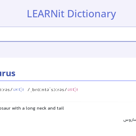
LEARNit Dictionary
urus
ɔːrəs/
/ˌbrɑːntəˈsɔːrəs/
UK
US
osaur with a long neck and tail
ساروس