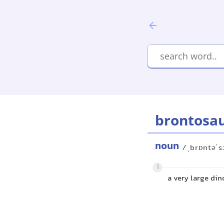
brontosa
noun
/ˌbrɒntəˈs
1
a very large din