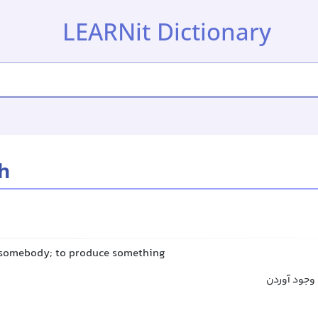
LEARNit Dictionary
th
o somebody; to produce something
ه وجود آوردن