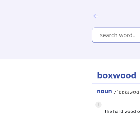
boxwood
noun
/ˈbɒkswʊd
1
the hard wood o