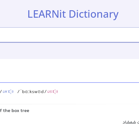
LEARNit Dictionary
/
/ˈbɑːkswʊd/
UK
US
f the box tree
 شمشاد