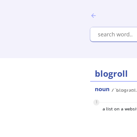
blogroll
noun
/ˈblɒɡrəʊl
1
a list on a webs