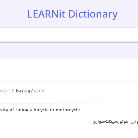
LEARNit Dictionary
/ˈbaɪkɪŋ/
K
US
ivity of riding a bicycle or motorcycle
اری, موتورسیکلت‌سواری