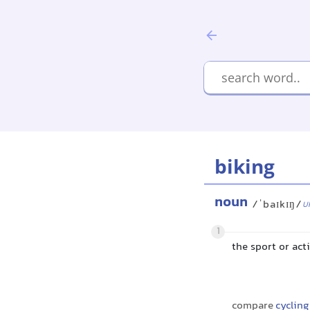
biking
noun
/ˈbaɪkɪŋ/
U
1
the sport or act
compare
cycling