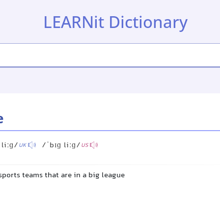
LEARNit Dictionary
e
 liːɡ/
/ˈbɪɡ liːɡ/
UK
US
ports teams that are in a big league