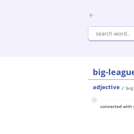
big-leagu
adjective
/ˈbɪɡ
1
connected with s