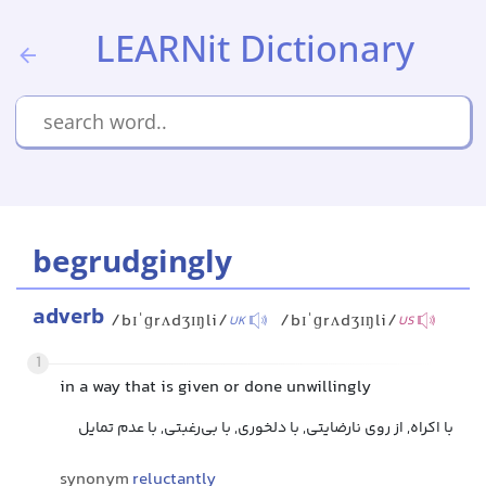
LEARNit Dictionary
begrudgingly
adverb
/bɪˈɡrʌdʒɪŋli/
/bɪˈɡrʌdʒɪŋli/
UK
US
1
in a way that is given or done unwillingly
با اکراه, از روی نارضایتی, با دلخوری, با بی‌رغبتی, با عدم تمایل
synonym
reluctantly