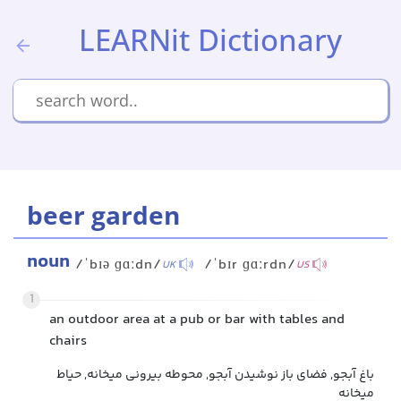
LEARNit Dictionary
beer garden
noun
/ˈbɪə ɡɑːdn/
/ˈbɪr ɡɑːrdn/
UK
US
1
an outdoor area at a pub or bar with tables and
chairs
باغ آبجو, فضای باز نوشیدن آبجو, محوطه بیرونی میخانه, حیاط
میخانه