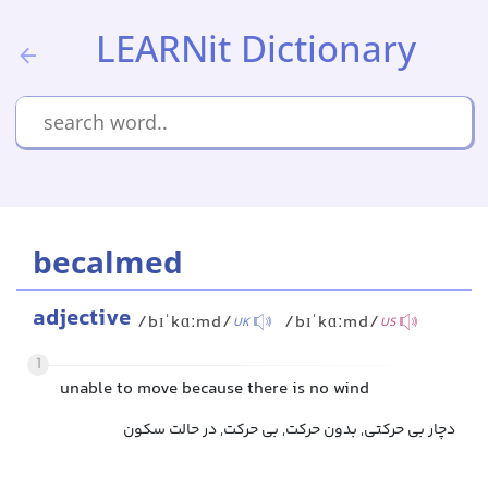
LEARNit Dictionary
becalmed
adjective
/bɪˈkɑːmd/
/bɪˈkɑːmd/
UK
US
1
unable to move because there is no wind
دچار بی حرکتی, بدون حرکت, بی حرکت, در حالت سکون