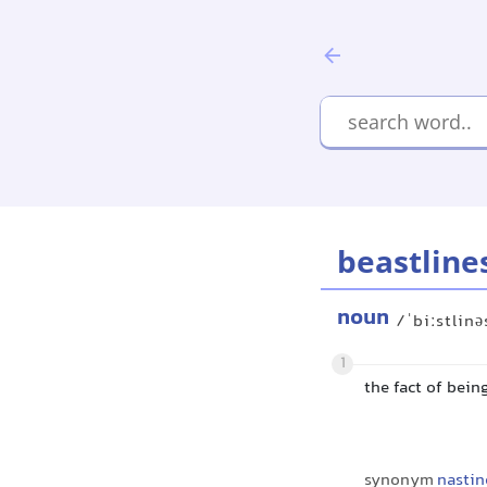
beastline
noun
/ˈbiːstlinə
1
the fact of bei
synonym
nastin