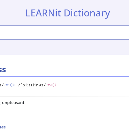
LEARNit Dictionary
ss
s/
/ˈbiːstlinəs/
UK
US
ng unpleasant
ess