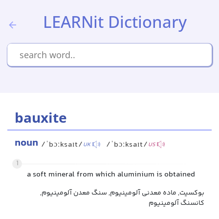
LEARNit Dictionary
bauxite
noun
/ˈbɔːksaɪt/
/ˈbɔːksaɪt/
UK
US
1
a soft mineral from which aluminium is obtained
بوکسیت, ماده معدنی آلومینیوم, سنگ معدن آلومینیوم,
کانسنگ آلومینیوم