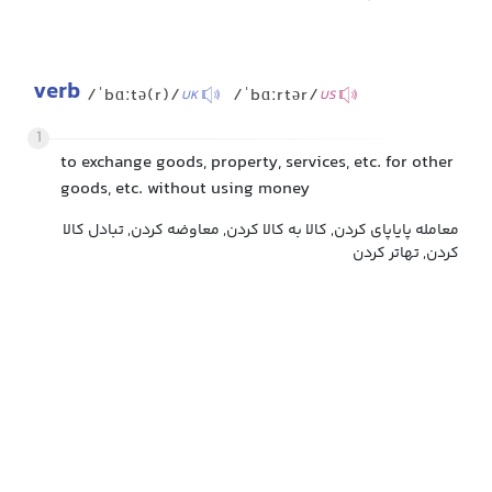
verb
/ˈbɑːtə(r)/
/ˈbɑːrtər/
UK
US
1
to exchange goods, property, services, etc. for other
goods, etc. without using money
معامله پایاپای کردن, کالا به کالا کردن, معاوضه کردن, تبادل کالا
کردن, تهاتر کردن