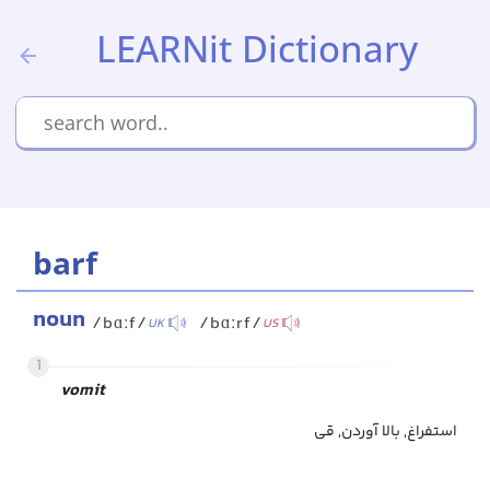
LEARNit Dictionary
barf
noun
/bɑːf/
/bɑːrf/
UK
US
1
vomit
استفراغ, بالا آوردن, قی