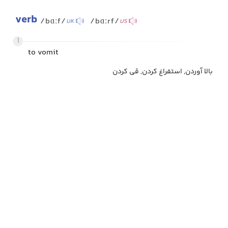
verb
/bɑːf/
/bɑːrf/
UK
US
1
to vomit
بالا آوردن, استفراغ کردن, قی کردن