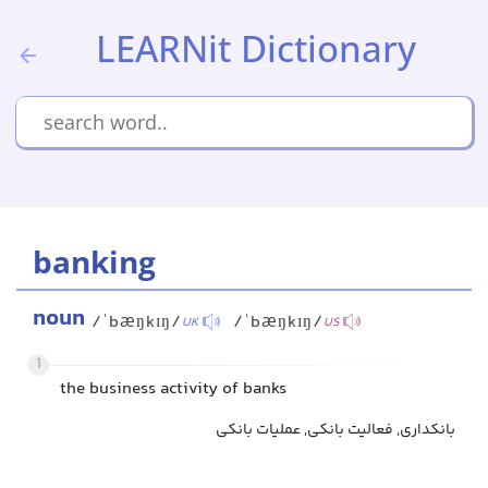
LEARNit Dictionary
banking
noun
/ˈbæŋkɪŋ/
/ˈbæŋkɪŋ/
UK
US
1
the business activity of banks
بانکداری, فعالیت بانکی, عملیات بانکی