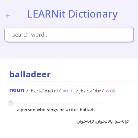
LEARNit Dictionary
balladeer
noun
/ˌbæləˈdɪə(r)/
/ˌbæləˈdɪr/
UK
US
1
a person who sings or writes ballads
ترانه‌سرا, بالادخوان, ترانه‌خوان