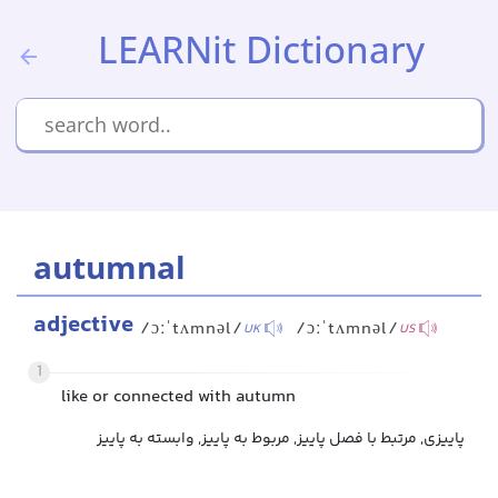
LEARNit Dictionary
autumnal
adjective
/ɔːˈtʌmnəl/
/ɔːˈtʌmnəl/
UK
US
1
like or connected with autumn
پاییزی, مرتبط با فصل پاییز, مربوط به پاییز, وابسته به پاییز