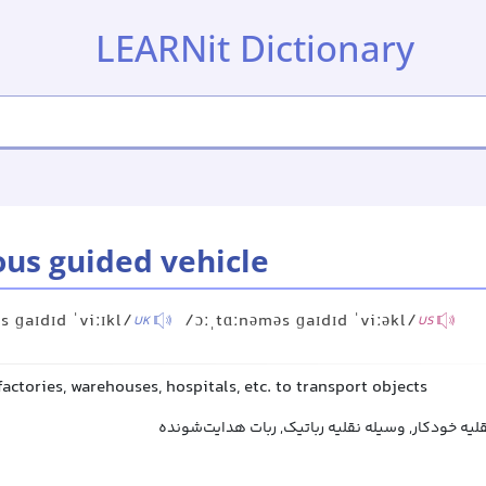
LEARNit Dictionary
us guided vehicle
s ɡaɪdɪd ˈviːɪkl/
/ɔːˌtɑːnəməs ɡaɪdɪd ˈviːəkl/
UK
US
factories, warehouses, hospitals, etc. to transport objects
لیه خودکار, وسیله نقلیه رباتیک, ربات هدایت‌شونده