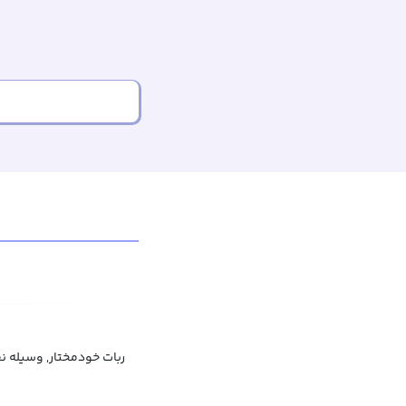
ربات خودمختار, وسیله نق