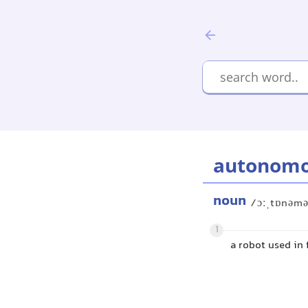
autonomo
noun
/ɔːˌtɒnəmə
1
a robot used in 