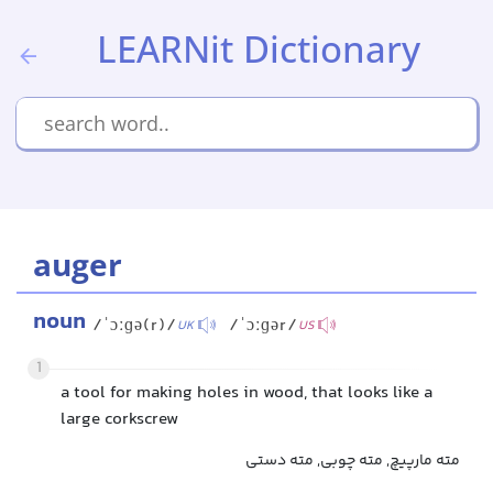
LEARNit Dictionary
auger
noun
/ˈɔːɡə(r)/
/ˈɔːɡər/
UK
US
1
a tool for making holes in wood, that looks like a
large corkscrew
مته مارپیچ, مته چوبی, مته دستی