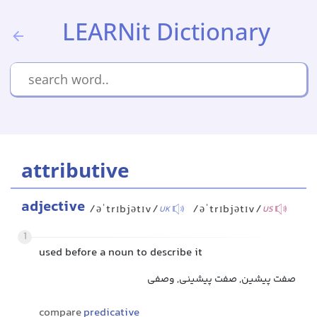
LEARNit Dictionary
attributive
adjective
/əˈtrɪbjətɪv/
/əˈtrɪbjətɪv/
UK
US
1
used before a noun to describe it
صفت پیشین, صفت پیشینی, وصفی
compare
predicative