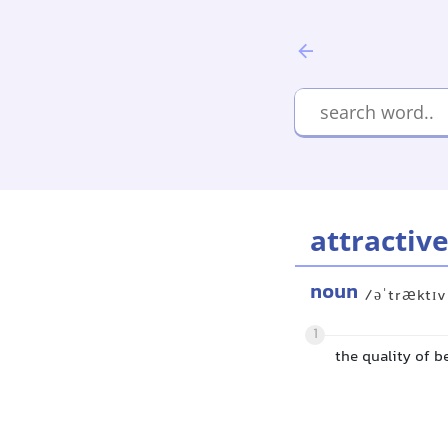
attractiv
noun
/əˈtræktɪ
1
the quality of b