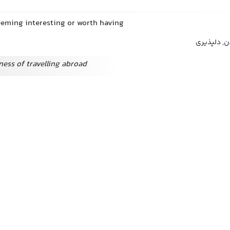
seeming interesting or worth having
ن, دلپذیری
ness of travelling abroad