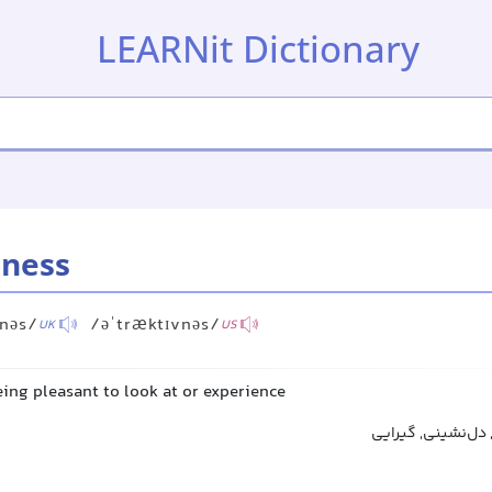
LEARNit Dictionary
eness
vnəs/
/əˈtræktɪvnəs/
UK
US
eing pleasant to look at or experience
, دل‌نشینی, گیرایی