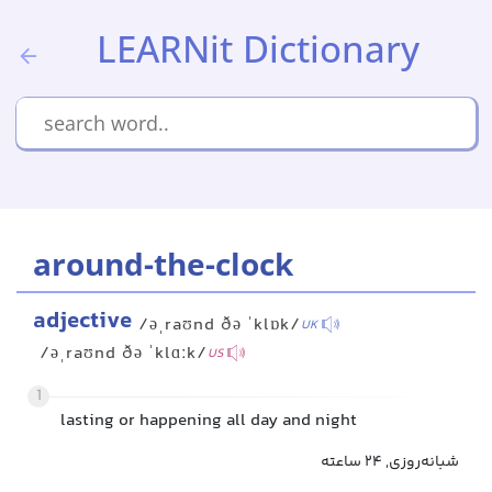
LEARNit Dictionary
around-the-clock
adjective
/əˌraʊnd ðə ˈklɒk/
UK
/əˌraʊnd ðə ˈklɑːk/
US
1
lasting or happening all day and night
شبانه‌روزی, ۲۴ ساعته