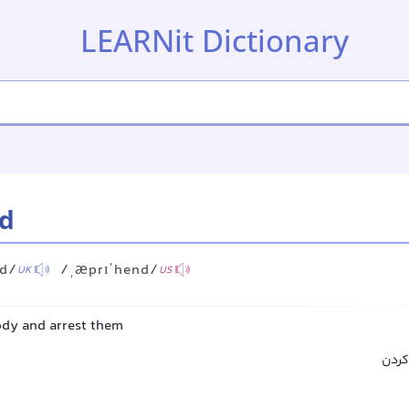
LEARNit Dictionary
d
nd/
/ˌæprɪˈhend/
UK
US
dy and arrest them
کردن