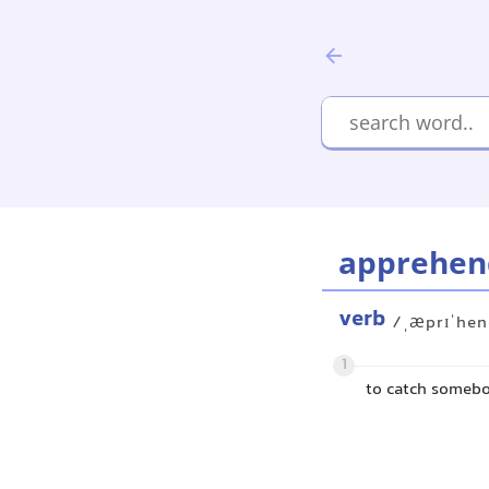
apprehen
verb
/ˌæprɪˈhe
1
to catch somebo