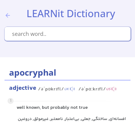
LEARNit Dictionary
apocryphal
adjective
/əˈpɒkrɪfl/
/əˈpɑːkrɪfl/
UK
US
1
well known, but probably not true
افسانه‌ای, ساختگی, جعلی, بی‌اعتبار, نامعتبر, غیرموثق, دروغین