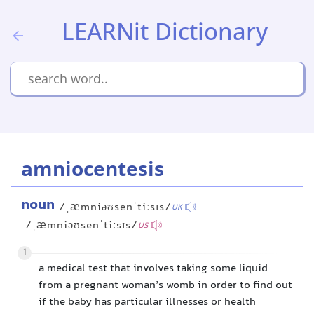
LEARNit Dictionary
amniocentesis
noun
/ˌæmniəʊsenˈtiːsɪs/
UK
/ˌæmniəʊsenˈtiːsɪs/
US
1
a medical test that involves taking some liquid
from a pregnant woman’s womb in order to find out
if the baby has particular illnesses or health