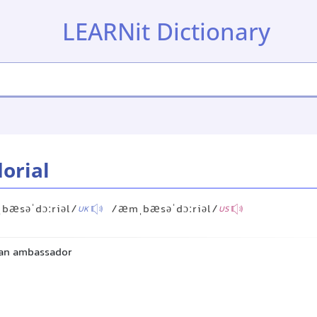
LEARNit Dictionary
orial
bæsəˈdɔːriəl/
/æmˌbæsəˈdɔːriəl/
UK
US
 an ambassador