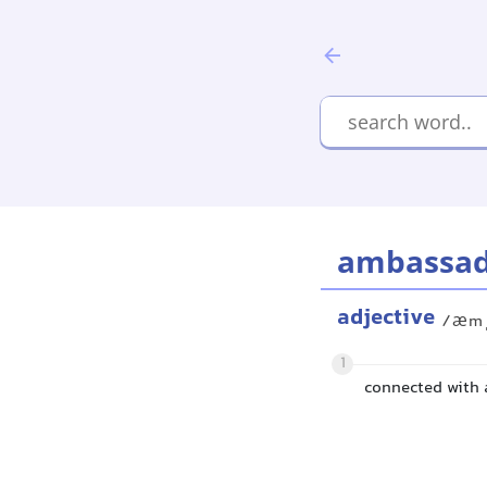
ambassad
adjective
/æmˌ
1
connected with