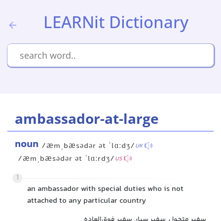
LEARNit Dictionary
ambassador-at-large
noun
/æmˌbæsədər ət ˈlɑːdʒ/
UK
/æmˌbæsədər ət ˈlɑːrdʒ/
US
1
an ambassador with special duties who is not
attached to any particular country
سفیر متجول, سفیر سیار, سفیر فوق‌العاده