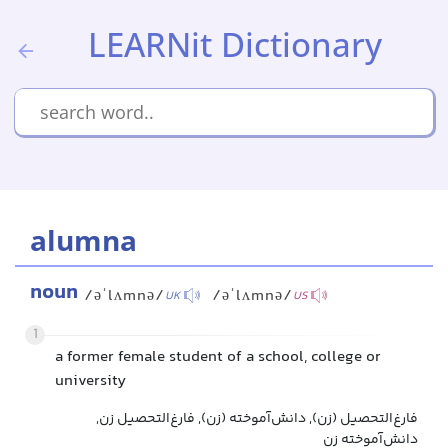
LEARNit Dictionary
alumna
noun
/əˈlʌmnə/
/əˈlʌmnə/
UK
US
1
a former female student of a school, college or
university
فارغ‌التحصیل (زن), دانش‌آموخته (زن), فارغ‌التحصیل زن,
دانش‌آموخته زن