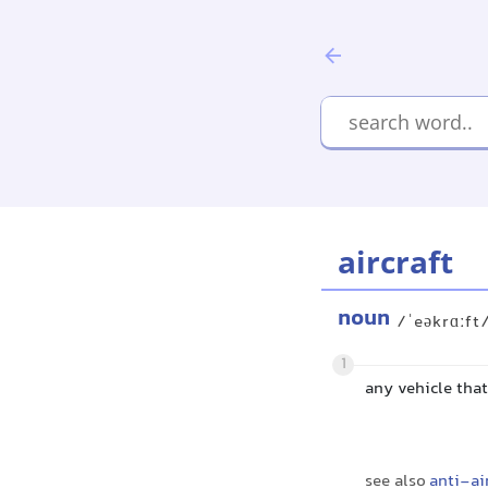
aircraft
noun
/ˈeəkrɑːft
1
any vehicle that
see also
anti-ai