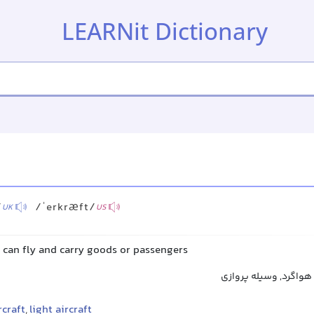
LEARNit Dictionary
/
/ˈerkræft/
UK
US
 can fly and carry goods or passengers
هواگرد, وسیله پروازی
rcraft
,
light aircraft