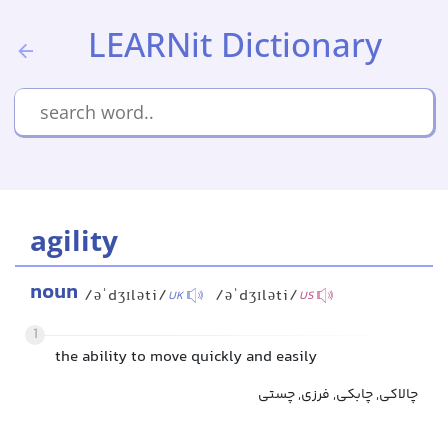
LEARNit Dictionary
agility
noun
/əˈdʒɪləti/
/əˈdʒɪləti/
UK
US
1
the ability to move quickly and easily
چالاکی, چابکی, فرزی, چستی