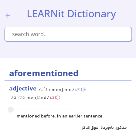
LEARNit Dictionary
aforementioned
adjective
/əˈfɔːmenʃənd/
UK
/əˈfɔːrmenʃənd/
US
1
mentioned before, in an earlier sentence
مذکور, نام‌برده‌, فوق‌الذکر