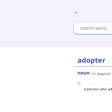
adopter
noun
/əˈdɒptə(r
1
a person who ad