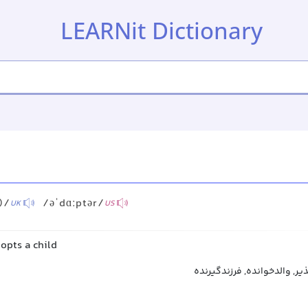
LEARNit Dictionary
)/
/əˈdɑːptər/
UK
US
opts a child
ذیر, والدخوانده, فرزندگیرنده