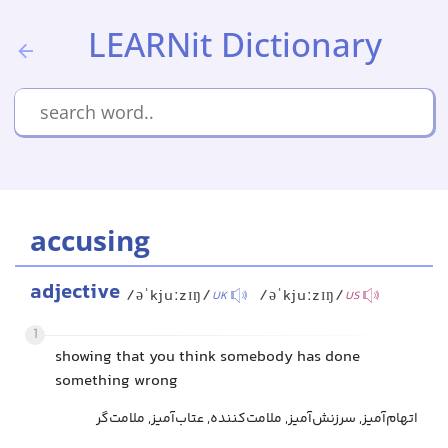
LEARNit Dictionary
accusing
adjective
/əˈkjuːzɪŋ/
/əˈkjuːzɪŋ/
UK
US
1
showing that you think somebody has done
something wrong
اتهام‌آمیز, سرزنش‌آمیز, ملامت‌کننده, عتاب‌آمیز, ملامت‌گر