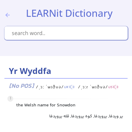
LEARNit Dictionary
Yr Wyddfa
[No POS]
/ˌɜː ˈwɪðvə/
/ˌɜːr ˈwɪðvə/
UK
US
1
the Welsh name for Snowdon
یر ویدفا, یرویدفا, کوه یرویدفا, قله یرویدفا