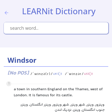
LEARNit Dictionary
Windsor
[No POS]
/ˈwɪnzə(r)/
/ˈwɪnzər/
UK
US
1
a town in southern England on the Thames, west of
London. It is famous for its castle.
وینزور, وینزر, شهر وینزر, شهر وینزور, وینزر انگلستان, وینزر،
جنوب انگلستان, وینزر، نزدیک لندن