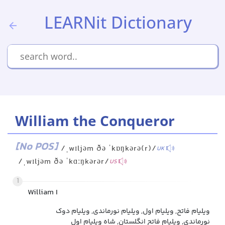
LEARNit Dictionary
William the Conqueror
[No POS]
/ˌwɪljəm ðə ˈkɒŋkərə(r)/
UK
/ˌwɪljəm ðə ˈkɑːŋkərər/
US
1
William I
ویلیام فاتح, ویلیام اول, ویلیام نورماندی, ویلیام دوک
نورماندی, ویلیام فاتح انگلستان, شاه ویلیام اول