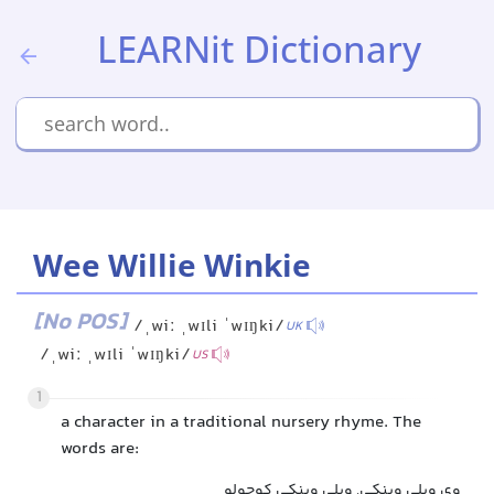
LEARNit Dictionary
Wee Willie Winkie
[No POS]
/ˌwiː ˌwɪli ˈwɪŋki/
UK
/ˌwiː ˌwɪli ˈwɪŋki/
US
1
a character in a traditional nursery rhyme. The
words are:
وی ویلی وینکی, ویلی وینکی کوچولو