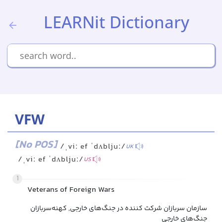
LEARNit Dictionary
VFW
[No POS]
/ˌviː ef ˈdʌbljuː/
UK
/ˌviː ef ˈdʌbljuː/
US
1
Veterans of Foreign Wars
سازمان سربازان شرکت کننده در جنگ‌های خارجی, کهنه‌سربازان
جنگ‌های خارجی