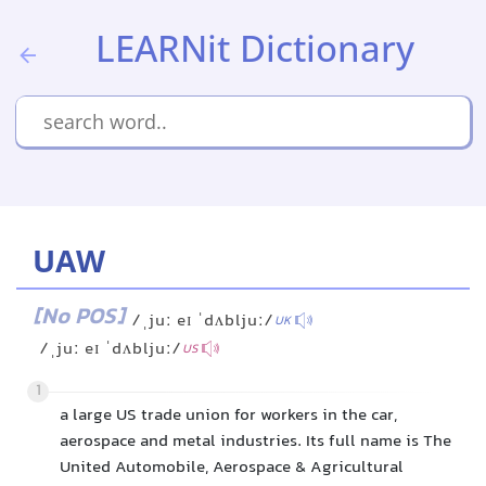
LEARNit Dictionary
UAW
[No POS]
/ˌjuː eɪ ˈdʌbljuː/
UK
/ˌjuː eɪ ˈdʌbljuː/
US
1
a large US trade union for workers in the car,
aerospace and metal industries. Its full name is The
United Automobile, Aerospace & Agricultural