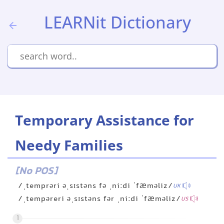
LEARNit Dictionary
Temporary Assistance for
Needy Families
[No POS]
/ˌtemprəri əˌsɪstəns fə ˌniːdi ˈfæməliz/
UK
/ˌtempəreri əˌsɪstəns fər ˌniːdi ˈfæməliz/
US
1