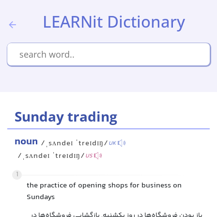
LEARNit Dictionary
Sunday trading
noun
/ˌsʌndeɪ ˈtreɪdɪŋ/
UK
/ˌsʌndeɪ ˈtreɪdɪŋ/
US
1
the practice of opening shops for business on
Sundays
باز بودن فروشگاه‌ها در روز یکشنبه, بازگشایی فروشگاه‌ها در