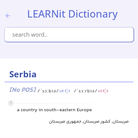
LEARNit Dictionary
Serbia
[No POS]
/ˈsɜːbiə/
/ˈsɜːrbiə/
UK
US
1
a country in south-eastern Europe
صربستان, کشور صربستان, جمهوری صربستان