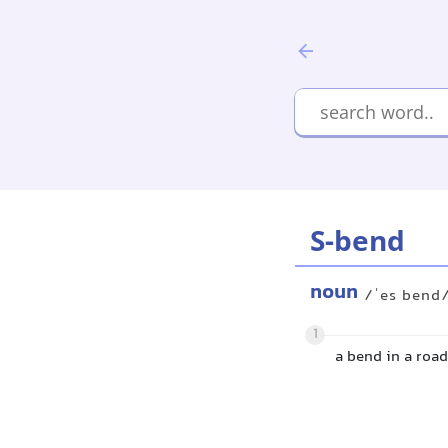
S-bend
noun
/ˈes bend
1
a bend in a road