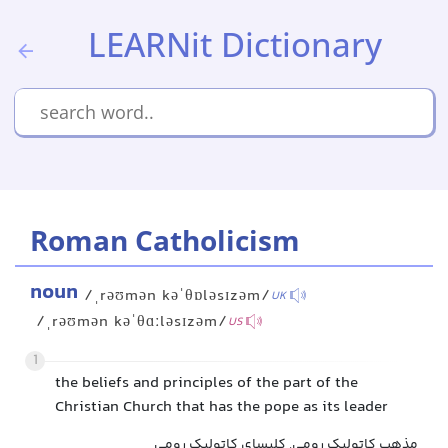
LEARNit Dictionary
Roman Catholicism
noun
/ˌrəʊmən kəˈθɒləsɪzəm/
UK
/ˌrəʊmən kəˈθɑːləsɪzəm/
US
1
the beliefs and principles of the part of the
Christian Church that has the pope as its leader
مذهب کاتولیک رومی, کلیسای کاتولیک رومی