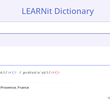
LEARNit Dictionary
l
ɑːl/
/ˌprəʊvɑːnˈsɑːl/
UK
US
 Provence, France
س