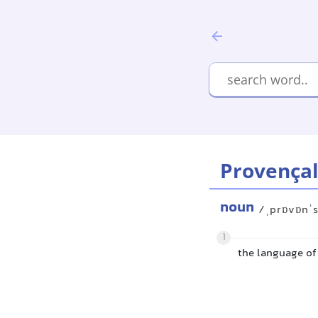
Provença
noun
/ˌprɒvɒnˈs
1
the language of